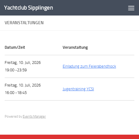
Yachtclub Sipplingen
Zum Inhalt springen
VERANSTALTUNGEN
Datum/Zeit
Veranstaltung
Freitag, 10. Juli, 2026
Einladung zum Feierabendhock
19:00 -23:59
Freitag, 10. Juli, 2026
Jugentraining YCSI
16:00 -18:45
Powered by
Events Manager