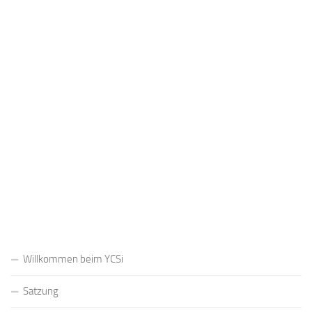
Benutzername oder E-Mail
Passwort
Registrieren
Passwort vergessen?
Willkommen beim YCSi
Satzung