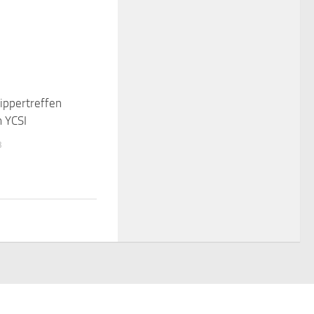
ippertreffen
 YCSI
3