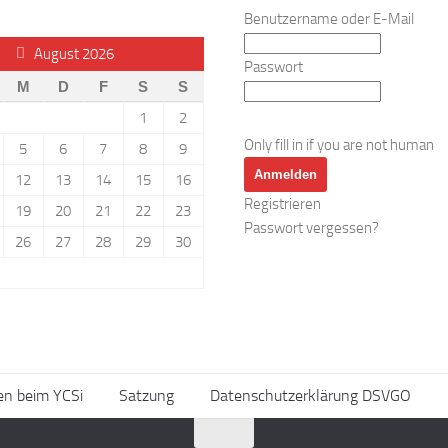
Benutzername oder E-Mail
August 2026
Passwort
M
D
F
S
S
1
2
Only fill in if you are not human
5
6
7
8
9
12
13
14
15
16
Registrieren
19
20
21
22
23
Passwort vergessen?
26
27
28
29
30
n beim YCSi
Satzung
Datenschutzerklärung DSVGO