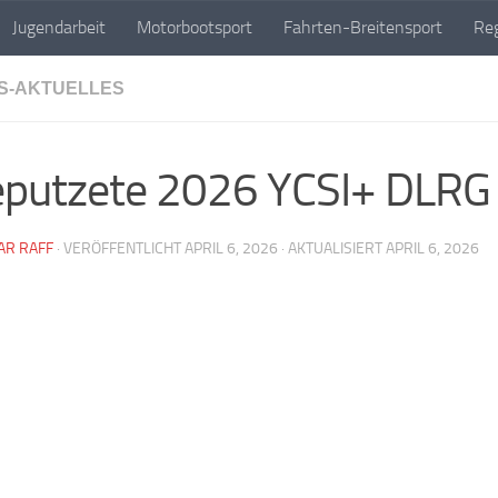
Jugendarbeit
Motorbootsport
Fahrten-Breitensport
Reg
n
S-AKTUELLES
putzete 2026 YCSI+ DLRG
AR RAFF
· VERÖFFENTLICHT
APRIL 6, 2026
· AKTUALISIERT
APRIL 6, 2026