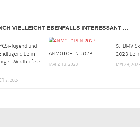
DICH VIELLEICHT EBENFALLS INTERESSANT …
YCSi-Jugend und
5. IBMV Sk
ANMOTOREN 2023
EndJugend beim
2023 beim
rger Windteufele
MÄRZ 13, 2023
MAI 29, 202
R 2, 2024