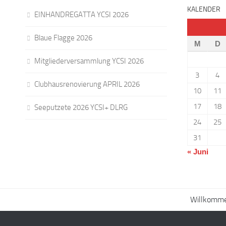
KALENDER
EINHANDREGATTA YCSI 2026
Blaue Flagge 2026
M
D
Mitgliederversammlung YCSI 2026
3
4
Clubhausrenovierung APRIL 2026
10
11
17
18
Seeputzete 2026 YCSI+ DLRG
24
25
31
« Juni
Willkomme