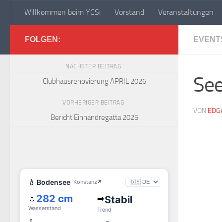
Willkommen beim YCSi
Vorstand
Veranstaltungen
Zum Inhalt springen
Yachtclub Sipplinge
FOLGEN:
EVENT
NÄCHSTER BEITRAG
See
Clubhausrenovierung APRIL 2026
VORHERIGER BEITRAG
VON
EDG
Bericht Einhandregatta 2025