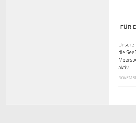
FÜR 
Unsere 
die See
Meersbu
aktiv
NOVEMBE