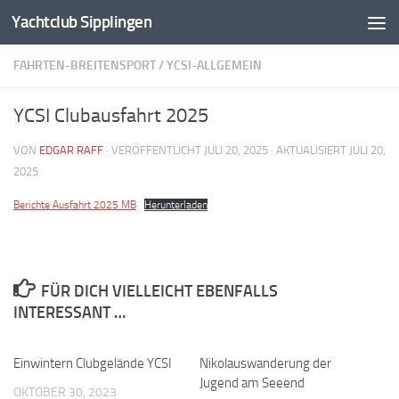
Yachtclub Sipplingen
Zum Inhalt springen
FAHRTEN-BREITENSPORT
/
YCSI-ALLGEMEIN
YCSI Clubausfahrt 2025
VON
EDGAR RAFF
· VERÖFFENTLICHT
JULI 20, 2025
· AKTUALISIERT
JULI 20,
2025
Berichte Ausfahrt 2025 MB
Herunterladen
FÜR DICH VIELLEICHT EBENFALLS
INTERESSANT …
Einwintern Clubgelände YCSI
Nikolauswanderung der
Jugend am Seeend
OKTOBER 30, 2023