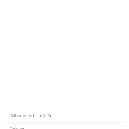
Benutzername oder E-Mail
Passwort
Registrieren
Passwort vergessen?
Willkommen beim YCSi