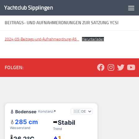
Yachtclub Sipplingen
Zum Inhalt springen
BEITRAGS- UND AUFNAHMERDNUNGEN ZUR SATZUNG YCSI
2024-05-Beitrags-und-Aufnahmeordnung-A5_
Herunterladen
FOLGEN: