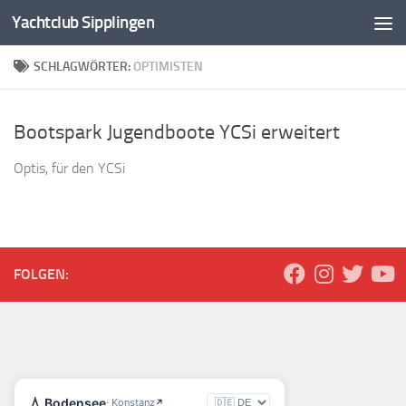
Yachtclub Sipplingen
Zum Inhalt springen
SCHLAGWÖRTER:
OPTIMISTEN
Bootspark Jugendboote YCSi erweitert
Optis, für den YCSi
FOLGEN: