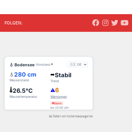
FOLGEN:
📊 Daten von bodenseepegel.de