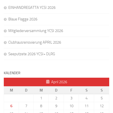
EINHANDREGATTA YCSI 2026
Blaue Flagge 2026
Mitgliederversammlung YCSI 2026
Clubhausrenovierung APRIL 2026
Seeputzete 2026 YCSI+ DLRG
KALENDER
April 2026
M
D
M
D
F
S
S
1
2
3
4
5
6
7
8
9
10
11
12