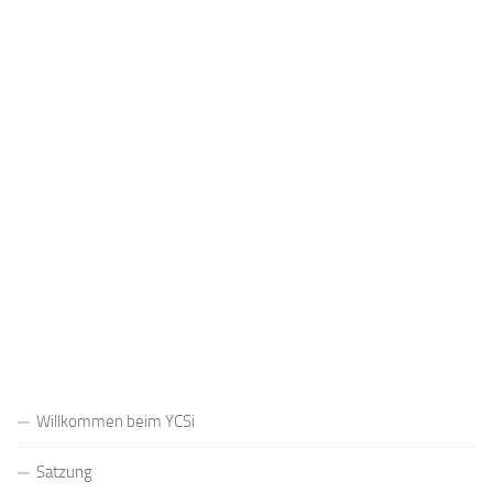
Benutzername oder E-Mail
Passwort
Registrieren
Passwort vergessen?
Willkommen beim YCSi
Satzung