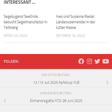
INTERESSANT …
Segeljugend SeeEnde
Ines und Susanne Riedel
besucht Segelmanufactur in
Landesvizemeister in der
Tettnang
420er Klasse
MÄRZ 23, 2024
OKTOBER 18, 2023
FOLGEN:
NÄCHSTER BEITRAG
12./13. Juli 2025 Apfelcup YLB
VORHERIGER BEITRAG
Einhandregatta YCSI 28. Juni 2025