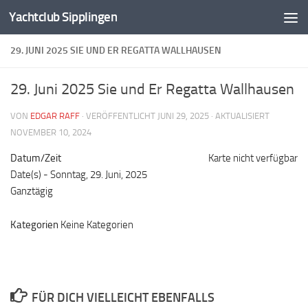
Yachtclub Sipplingen
Zum Inhalt springen
29. JUNI 2025 SIE UND ER REGATTA WALLHAUSEN
29. Juni 2025 Sie und Er Regatta Wallhausen
VON
EDGAR RAFF
· VERÖFFENTLICHT
JUNI 29, 2025
· AKTUALISIERT
NOVEMBER 10, 2024
Datum/Zeit
Karte nicht verfügbar
Date(s) - Sonntag, 29. Juni, 2025
Ganztägig
Kategorien
Keine Kategorien
FÜR DICH VIELLEICHT EBENFALLS