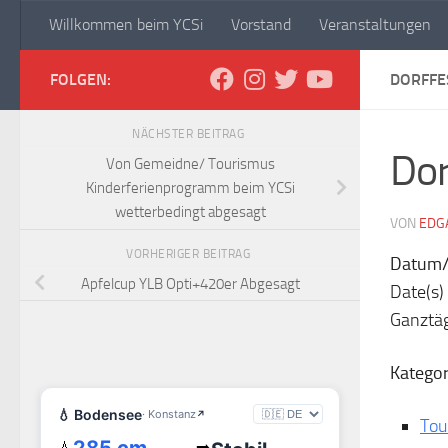
Willkommen beim YCSi
Vorstand
Veranstaltungen
Zum Inhalt springen
Yachtclub Sipplingen
FOLGEN:
DORFFE
NÄCHSTER BEITRAG
Dor
Von Gemeidne/ Tourismus
Kinderferienprogramm beim YCSi
wetterbedingt abgesagt
VON
EDG
VORHERIGER BEITRAG
Datum/
Apfelcup YLB Opti+420er Abgesagt
Date(s) 
Ganztä
Kategor
Tou