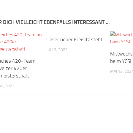
R DICH VIELLEICHT EBENFALLS INTERESSANT …
Unser neuer Freisitz steht
JULI 3, 2022
Mittwochs
eiches 420-Team
beim YCSI
weizer 420er
MAI 12, 202
meisterschaft
0, 2023