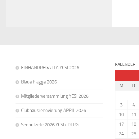
KALENDER
EINHANDREGATTA YCSI 2026
Blaue Flagge 2026
M
D
Mitgliederversammlung YCSI 2026
3
4
Clubhausrenovierung APRIL 2026
10
11
17
18
Seeputzete 2026 YCSI+ DLRG
24
25