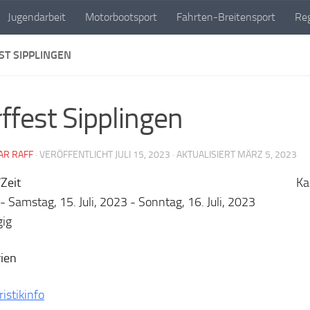
Jugendarbeit
Motorbootsport
Fahrten-Breitensport
Reg
ST SIPPLINGEN
ffest Sipplingen
AR RAFF
· VERÖFFENTLICHT
JULI 15, 2023
· AKTUALISIERT
MÄRZ 5, 2023
Zeit
Ka
- Samstag, 15. Juli, 2023 - Sonntag, 16. Juli, 2023
gig
ien
ristikinfo