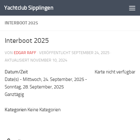
Yachtclub Sipplingen
Zum Inhalt springen
INTERBOOT 2025
Interboot 2025
VON
EDGAR RAFF
· VERÖFFENTLICHT
SEPTEMBER 24, 2025
·
AKTUALISIERT
NOVEMBER 10, 2024
Datum/Zeit
Karte nicht verfügbar
Date(s) - Mittwoch, 24. September, 2025 -
Sonntag, 28. September, 2025
Ganztägig
Kategorien
Keine Kategorien