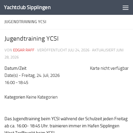
Yachtclub Sipplingen
Zum Inhalt springen
JUGENDTRAINING YCSI
Jugendtraining YCSI
VON
EDGAR RAFF
· VERÖFFENTLICHT
JULI 24, 2026
· AKTUALISIERT
JUNI
28, 2026
Datum/Zeit
Karte nicht verfügbar
Date(s) - Freitag, 24. Juli, 2026
16:00 -18:45
Kategorien
Keine Kategorien
Das Jugendtraining beim YCSI während der Schulzeit jeden Freitag
ab ca. 16:00- 18:45 Uhr. trainieren immer im Hafen Sipplingen