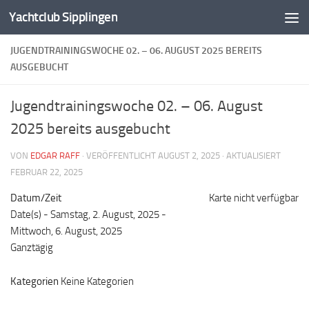
Yachtclub Sipplingen
Zum Inhalt springen
JUGENDTRAININGSWOCHE 02. – 06. AUGUST 2025 BEREITS
AUSGEBUCHT
Jugendtrainingswoche 02. – 06. August
2025 bereits ausgebucht
VON
EDGAR RAFF
· VERÖFFENTLICHT
AUGUST 2, 2025
· AKTUALISIERT
FEBRUAR 22, 2025
Datum/Zeit
Karte nicht verfügbar
Date(s) - Samstag, 2. August, 2025 -
Mittwoch, 6. August, 2025
Ganztägig
Kategorien
Keine Kategorien