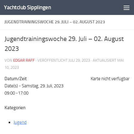
Yachtclub Sipplingen
Zum Inhalt springen
JUGENDTRAININGSWOCHE 29. JULI – 02. AUGUST 2023
Jugendtrainingswoche 29. Juli – 02. August
2023
VON
EDGAR RAFF
· VERÖFFENTLICHT
JULI 29, 2023
· AKTUALISIERT
MAI
10, 2023
Datum/Zeit
Karte nicht verfügbar
Date(s) - Samstag, 29. Juli, 2023
09:00 -17:00
Kategorien
Jugend