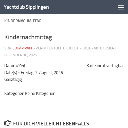
Yachtclub Sipplingen
Zum Inhalt springen
KINDERNACHMITTAG
Kindernachmittag
VON
EDGAR RAFF
· VERÖFFENTLICHT
AUGUST 7, 2026
· AKTUALISIERT
DEZEMBER 16, 2025
Datum/Zeit
Karte nicht verfügbar
Date(s) - Freitag, 7. August, 2026
Ganztägig
Kategorien
Keine Kategorien
FÜR DICH VIELLEICHT EBENFALLS