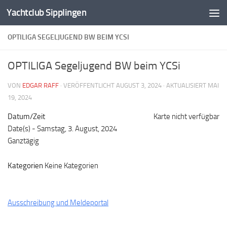
Yachtclub Sipplingen
Zum Inhalt springen
OPTILIGA SEGELJUGEND BW BEIM YCSI
OPTILIGA Segeljugend BW beim YCSi
VON
EDGAR RAFF
· VERÖFFENTLICHT
AUGUST 3, 2024
· AKTUALISIERT
MAI
19, 2024
Datum/Zeit
Karte nicht verfügbar
Date(s) - Samstag, 3. August, 2024
Ganztägig
Kategorien
Keine Kategorien
Ausschreibung und Meldeportal