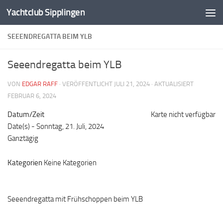
Yachtclub Sipplingen
Zum Inhalt springen
SEEENDREGATTA BEIM YLB
Seeendregatta beim YLB
VON
EDGAR RAFF
· VERÖFFENTLICHT
JULI 21, 2024
· AKTUALISIERT
FEBRUAR 6, 2024
Datum/Zeit
Karte nicht verfügbar
Date(s) - Sonntag, 21. Juli, 2024
Ganztägig
Kategorien
Keine Kategorien
Seeendregatta mit Frühschoppen beim YLB