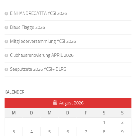
EINHANDREGATTA YCSI 2026
Blaue Flagge 2026
Mitgliederversammlung YCSI 2026
Clubhausrenovierung APRIL 2026
Seeputzete 2026 YCSI+ DLRG
KALENDER
August 2026
M
D
M
D
F
S
S
1
2
3
4
5
6
7
8
9