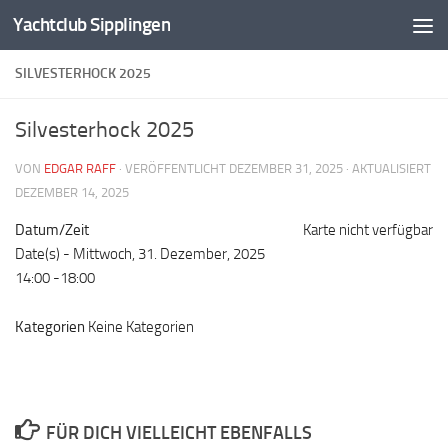
Yachtclub Sipplingen
Zum Inhalt springen
SILVESTERHOCK 2025
Silvesterhock 2025
VON
EDGAR RAFF
· VERÖFFENTLICHT
DEZEMBER 31, 2025
· AKTUALISIERT
DEZEMBER 14, 2025
Datum/Zeit
Karte nicht verfügbar
Date(s) - Mittwoch, 31. Dezember, 2025
14:00 -18:00
Kategorien
Keine Kategorien
FÜR DICH VIELLEICHT EBENFALLS