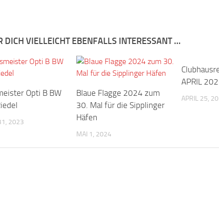
R DICH VIELLEICHT EBENFALLS INTERESSANT …
Clubhausr
APRIL 20
eister Opti B BW
Blaue Flagge 2024 zum
APRIL 25, 2
iedel
30. Mal für die Sipplinger
Häfen
1, 2023
MAI 1, 2024