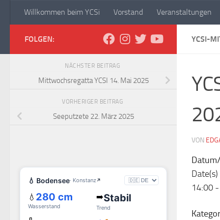
Willkommen beim YCSi
Vorstand
Veranstaltungen
Zum Inhalt springen
Yachtclub Sipplingen
FOLGEN:
YCSI-M
NÄCHSTER BEITRAG
YCS
Mittwochsregatta YCSI 14. Mai 2025
VORHERIGER BEITRAG
20
Seeputzete 22. März 2025
VON
EDG
Datum/
Date(s)
14:00 
Kategor