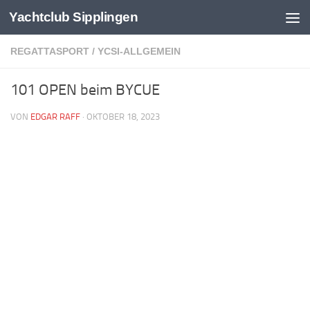
Yachtclub Sipplingen
Zum Inhalt springen
REGATTASPORT
/
YCSI-ALLGEMEIN
101 OPEN beim BYCUE
VON
EDGAR RAFF
·
OKTOBER 18, 2023