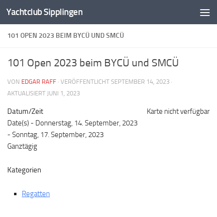
Yachtclub Sipplingen
Zum Inhalt springen
101 OPEN 2023 BEIM BYCÜ UND SMCÜ
101 Open 2023 beim BYCÜ und SMCÜ
VON
EDGAR RAFF
· VERÖFFENTLICHT
SEPTEMBER 14, 2023
·
AKTUALISIERT
JUNI 1, 2023
Datum/Zeit
Karte nicht verfügbar
Date(s) - Donnerstag, 14. September, 2023
- Sonntag, 17. September, 2023
Ganztägig
Kategorien
Regatten