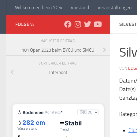
Willkommen beim YCSi
Vorstand
Veranstaltungen
Zum Inhalt springen
Yachtclub Sipplingen
FOLGEN:
SILVES
NÄCHSTER BEITRAG
Sil
101 Open 2023 beim BYCÜ und SMCÜ
VORHERIGER BEITRAG
VON
EDG
Interboot
Datum/
Date(s)
Ganztä
Kategor
Clu