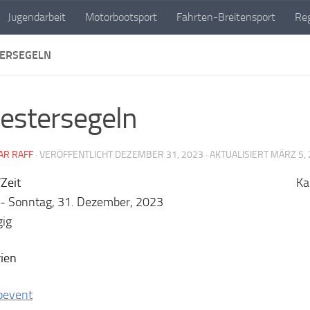
Jugendarbeit
Motorbootsport
Fahrten-Breitensport
Reg
TERSEGELN
vestersegeln
AR RAFF
· VERÖFFENTLICHT
DEZEMBER 31, 2023
· AKTUALISIERT
MÄRZ 5,
Zeit
Ka
 - Sonntag, 31. Dezember, 2023
gig
ien
bevent