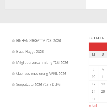
KALENDER
EINHANDREGATTA YCSI 2026
Blaue Flagge 2026
M
D
Mitgliederversammlung YCSI 2026
3
4
Clubhausrenovierung APRIL 2026
10
11
17
18
Seeputzete 2026 YCSI+ DLRG
24
25
31
« Juni