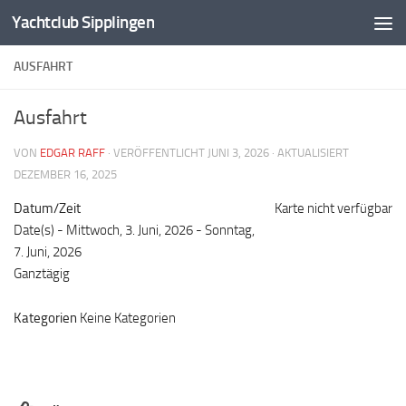
Yachtclub Sipplingen
Zum Inhalt springen
AUSFAHRT
Ausfahrt
VON
EDGAR RAFF
· VERÖFFENTLICHT
JUNI 3, 2026
· AKTUALISIERT
DEZEMBER 16, 2025
Datum/Zeit
Karte nicht verfügbar
Date(s) - Mittwoch, 3. Juni, 2026 - Sonntag,
7. Juni, 2026
Ganztägig
Kategorien
Keine Kategorien