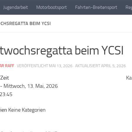
Jugendarbeit
Motorbootsport
Fahrten-Breitensport
Reg
CHSREGATTA BEIM YCSI
twochsregatta beim YCSI
AR RAFF
· VERÖFFENTLICHT
MAI 13, 2026
· AKTUALISIERT
APRIL 5, 2026
Zeit
Ka
 - Mittwoch, 13. Mai, 2026
-23:45
ien
Keine Kategorien