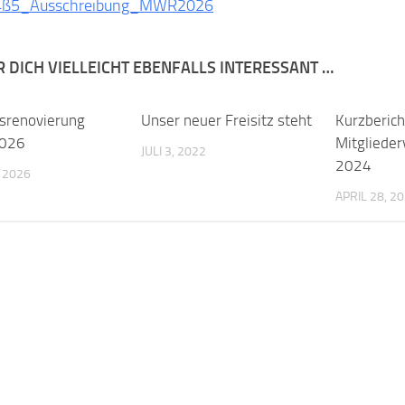
4ß5_Ausschreibung_MWR2026
R DICH VIELLEICHT EBENFALLS INTERESSANT …
srenovierung
Unser neuer Freisitz steht
Kurzberich
2026
Mitgliede
JULI 3, 2022
2024
, 2026
APRIL 28, 2