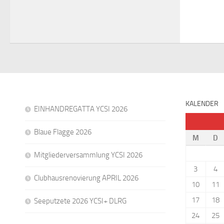
KALENDER
EINHANDREGATTA YCSI 2026
Blaue Flagge 2026
M
D
Mitgliederversammlung YCSI 2026
3
4
Clubhausrenovierung APRIL 2026
10
11
17
18
Seeputzete 2026 YCSI+ DLRG
24
25