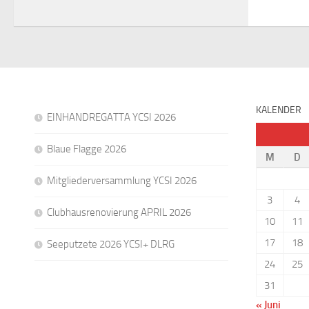
KALENDER
EINHANDREGATTA YCSI 2026
Blaue Flagge 2026
M
D
Mitgliederversammlung YCSI 2026
3
4
Clubhausrenovierung APRIL 2026
10
11
17
18
Seeputzete 2026 YCSI+ DLRG
24
25
31
« Juni