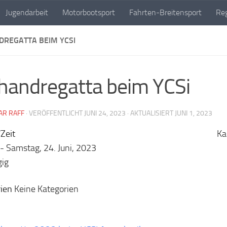
Jugendarbeit
Motorbootsport
Fahrten-Breitensport
Reg
DREGATTA BEIM YCSI
handregatta beim YCSi
AR RAFF
· VERÖFFENTLICHT
JUNI 24, 2023
· AKTUALISIERT
JUNI 1, 2023
Zeit
Ka
 - Samstag, 24. Juni, 2023
gig
ien
Keine Kategorien