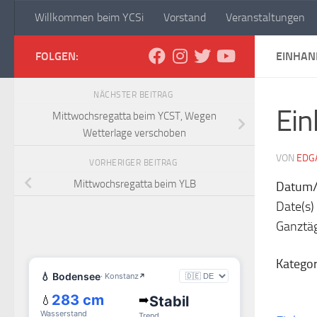
Willkommen beim YCSi
Vorstand
Veranstaltungen
Zum Inhalt springen
Yachtclub Sipplingen
FOLGEN:
EINHAN
NÄCHSTER BEITRAG
Ein
Mittwochsregatta beim YCST, Wegen
Wetterlage verschoben
VON
EDG
VORHERIGER BEITRAG
Mittwochsregatta beim YLB
Datum/
Date(s)
Ganztä
Kategor