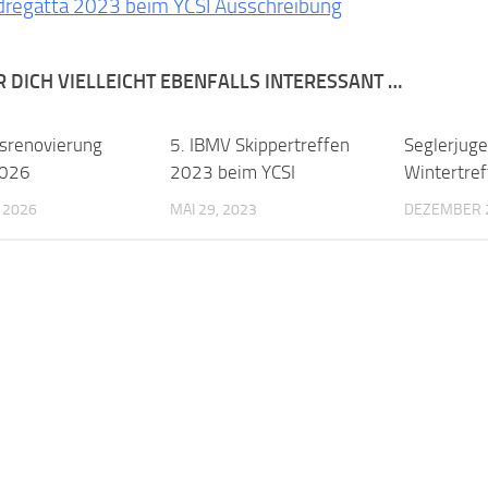
dregatta 2023 beim YCSI Ausschreibung
R DICH VIELLEICHT EBENFALLS INTERESSANT …
srenovierung
5. IBMV Skippertreffen
Seglerjug
2026
2023 beim YCSI
Wintertre
, 2026
MAI 29, 2023
DEZEMBER 2