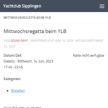
Yachtclub Sipplingen
Zum Inhalt springen
MITTWOCHSREGATTA BEIM YLB
Mittwochsregatta beim YLB
VON
EDGAR RAFF
· VERÖFFENTLICHT
JUNI 14, 2023
· AKTUALISIERT
MÄRZ
13, 2023
Datum/Zeit
Karte nicht verfügbar
Date(s) - Mittwoch, 14. Juni, 2023
17:45 -22:45
Kategorien
Regatten