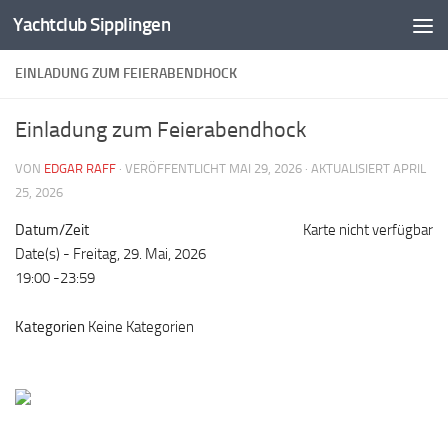
Yachtclub Sipplingen
Zum Inhalt springen
EINLADUNG ZUM FEIERABENDHOCK
Einladung zum Feierabendhock
VON
EDGAR RAFF
· VERÖFFENTLICHT
MAI 29, 2026
· AKTUALISIERT
APRIL
25, 2026
Datum/Zeit
Karte nicht verfügbar
Date(s) - Freitag, 29. Mai, 2026
19:00 -23:59
Kategorien
Keine Kategorien