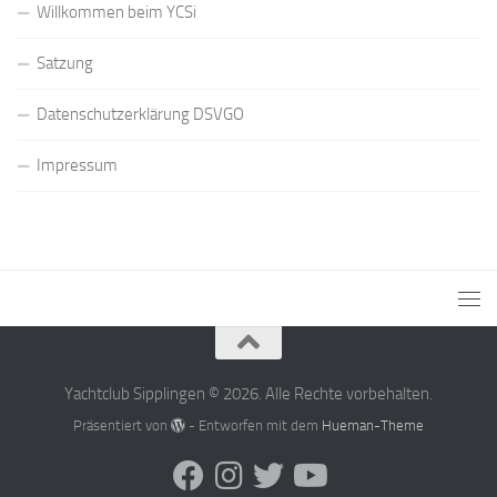
Willkommen beim YCSi
Satzung
Datenschutzerklärung DSVGO
Impressum
Yachtclub Sipplingen © 2026. Alle Rechte vorbehalten.
Präsentiert von
- Entworfen mit dem
Hueman-Theme