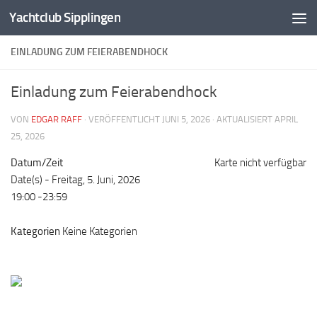
Yachtclub Sipplingen
Zum Inhalt springen
EINLADUNG ZUM FEIERABENDHOCK
Einladung zum Feierabendhock
VON
EDGAR RAFF
· VERÖFFENTLICHT
JUNI 5, 2026
· AKTUALISIERT
APRIL
25, 2026
Datum/Zeit
Karte nicht verfügbar
Date(s) - Freitag, 5. Juni, 2026
19:00 -23:59
Kategorien
Keine Kategorien