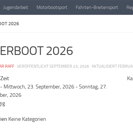
Jugendarbeit
Motorbootsport
Fahrten-Breitensport
Reg
OOT 2026
TERBOOT 2026
AR RAFF
· VERÖFFENTLICHT
SEPTEMBER 23, 2026
· AKTUALISIERT
FEBRUAR
Zeit
Ka
 - Mittwoch, 23. September, 2026 - Sonntag, 27.
ber, 2026
gig
ien
Keine Kategorien