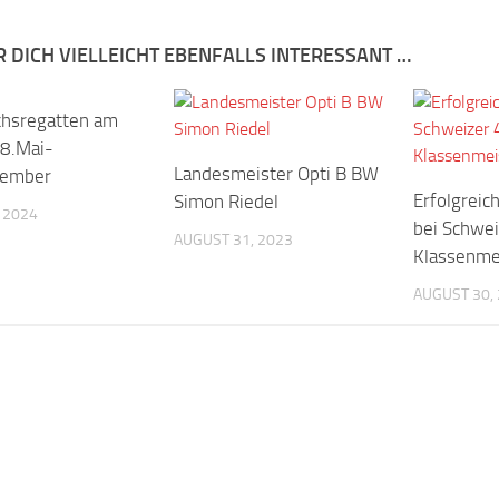
R DICH VIELLEICHT EBENFALLS INTERESSANT …
hsregatten am
8.Mai-
Landesmeister Opti B BW
tember
Erfolgrei
Simon Riedel
, 2024
bei Schwe
AUGUST 31, 2023
Klassenme
AUGUST 30,