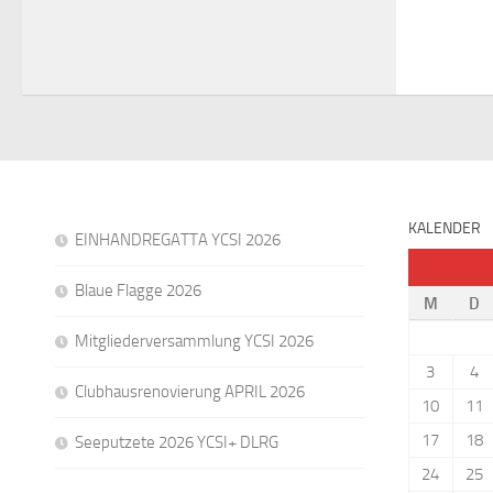
KALENDER
EINHANDREGATTA YCSI 2026
Blaue Flagge 2026
M
D
Mitgliederversammlung YCSI 2026
3
4
Clubhausrenovierung APRIL 2026
10
11
17
18
Seeputzete 2026 YCSI+ DLRG
24
25