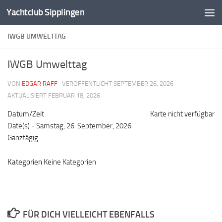
Yachtclub Sipplingen
Zum Inhalt springen
IWGB UMWELTTAG
IWGB Umwelttag
VON
EDGAR RAFF
· VERÖFFENTLICHT
SEPTEMBER 26, 2026
·
AKTUALISIERT
FEBRUAR 18, 2026
Datum/Zeit
Karte nicht verfügbar
Date(s) - Samstag, 26. September, 2026
Ganztägig
Kategorien
Keine Kategorien
FÜR DICH VIELLEICHT EBENFALLS