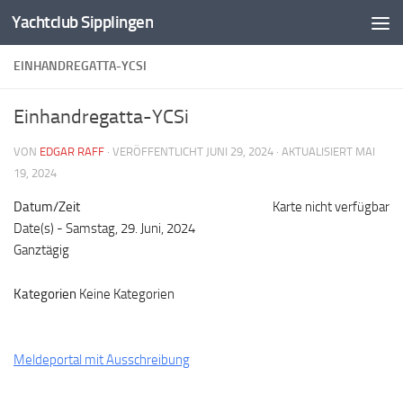
Yachtclub Sipplingen
Zum Inhalt springen
EINHANDREGATTA-YCSI
Einhandregatta-YCSi
VON
EDGAR RAFF
· VERÖFFENTLICHT
JUNI 29, 2024
· AKTUALISIERT
MAI
19, 2024
Datum/Zeit
Karte nicht verfügbar
Date(s) - Samstag, 29. Juni, 2024
Ganztägig
Kategorien
Keine Kategorien
Meldeportal mit Ausschreibung