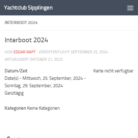
Yachtclub Sipplingen
Zum Inhalt springen
INTERBOOT 2024
Interboot 2024
VON
EDGAR RAFF
· VERÖFFENTLICHT
SEPTEMBER 25, 2024
·
AKTUALISIERT
OKTOBER 21, 2023
Datum/Zeit
Karte nicht verfügbar
Date(s) - Mittwoch, 25. September, 2024 -
Sonntag, 29. September, 2024
Ganztägig
Kategorien
Keine Kategorien