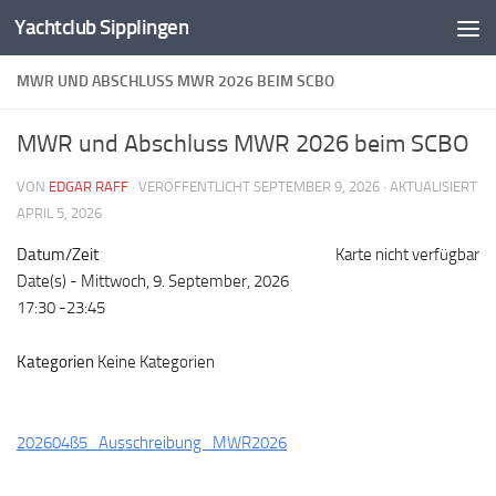
Yachtclub Sipplingen
Zum Inhalt springen
MWR UND ABSCHLUSS MWR 2026 BEIM SCBO
MWR und Abschluss MWR 2026 beim SCBO
VON
EDGAR RAFF
· VERÖFFENTLICHT
SEPTEMBER 9, 2026
· AKTUALISIERT
APRIL 5, 2026
Datum/Zeit
Karte nicht verfügbar
Date(s) - Mittwoch, 9. September, 2026
17:30 -23:45
Kategorien
Keine Kategorien
202604ß5_Ausschreibung_MWR2026