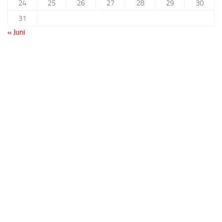
24
25
26
27
28
29
30
31
« Juni
Benutzername oder E-Mail
Passwort
Registrieren
Passwort vergessen?