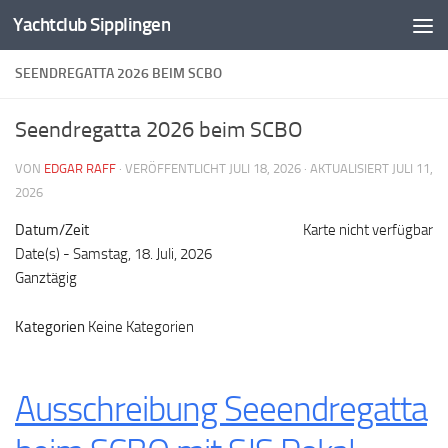
Yachtclub Sipplingen
Zum Inhalt springen
SEENDREGATTA 2026 BEIM SCBO
Seendregatta 2026 beim SCBO
VON
EDGAR RAFF
· VERÖFFENTLICHT
JULI 18, 2026
· AKTUALISIERT
JULI 11,
2026
Datum/Zeit
Karte nicht verfügbar
Date(s) - Samstag, 18. Juli, 2026
Ganztägig
Kategorien
Keine Kategorien
Ausschreibung Seeendregatta