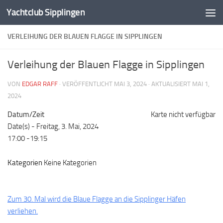
Yachtclub Sipplingen
Zum Inhalt springen
VERLEIHUNG DER BLAUEN FLAGGE IN SIPPLINGEN
Verleihung der Blauen Flagge in Sipplingen
VON
EDGAR RAFF
· VERÖFFENTLICHT
MAI 3, 2024
· AKTUALISIERT
MAI 1,
2024
Datum/Zeit
Karte nicht verfügbar
Date(s) - Freitag, 3. Mai, 2024
17:00 -19:15
Kategorien
Keine Kategorien
Zum 30. Mal wird die Blaue Flagge an die Sipplinger Häfen
verliehen.