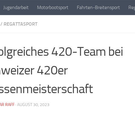
Jugendarbeit
Motorbootsport
Fahrten-Breitensport
Reg
/
REGATTASPORT
olgreiches 420-Team bei
weizer 420er
ssenmeisterschaft
AR RAFF
·
AUGUST 30, 2023