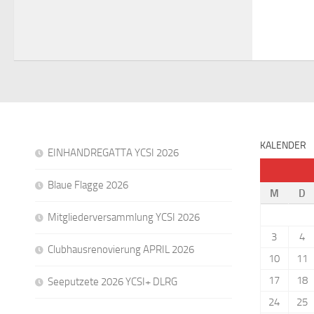
KALENDER
EINHANDREGATTA YCSI 2026
Blaue Flagge 2026
M
D
Mitgliederversammlung YCSI 2026
3
4
Clubhausrenovierung APRIL 2026
10
11
17
18
Seeputzete 2026 YCSI+ DLRG
24
25