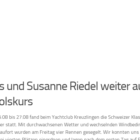
s und Susanne Riedel weiter a
olskurs
.08 bis 27.08 fand beim Yachtclub Kreuzlingen die Schweizer Kla
er statt. Mit durchwachsenen Wetter und wechselnden Windbedin
eaufort wurden am Freitag vier Rennen gesegelt. Wir konnten uns 
ei vierten Plätzen einordnen und lagen nach dem ersten Tag auf P