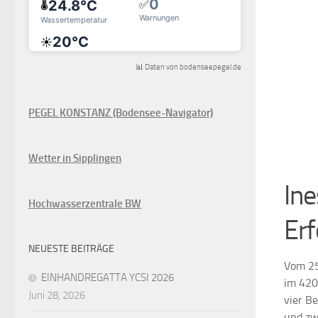
📊 Daten von bodenseepegel.de
PEGEL KONSTANZ (Bodensee-Navigator)
Wetter in Sipplingen
Ine
Hochwasserzentrale BW
Erf
NEUESTE BEITRÄGE
Vom 25
EINHANDREGATTA YCSI 2026
im 420
Juni 28, 2026
vier B
und zw