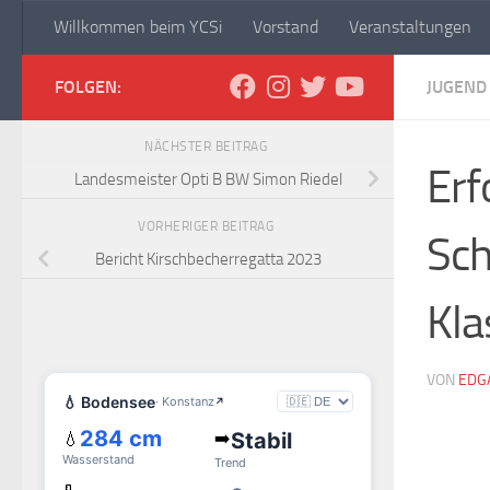
Willkommen beim YCSi
Vorstand
Veranstaltungen
Zum Inhalt springen
Yachtclub Sipplingen
FOLGEN:
JUGEND
NÄCHSTER BEITRAG
Erf
Landesmeister Opti B BW Simon Riedel
VORHERIGER BEITRAG
Sch
Bericht Kirschbecherregatta 2023
Kla
VON
EDG