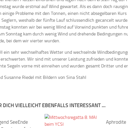
stag wurde erstmal auf Wind gewartet. Als es dann doch rausgin
 einige Probleme mit den Tonnen, einen nicht absegelbaren Kurs
n Seglern, weshalb der fünfte Lauf schlussendlich gecancelt wurde
stag konnten wir bei wenig Wind auf Vorwind punkten und fuhre
 Am Sonntag kam durch wenig Wind und drehende Bedingungen nu
de, bei dem wir vierter wurden.
ll ein sehr wechselhaftes Wetter und wechselnde Windbedingung
 erschwerten. Wir sind mit unserer Leistung zufrieden und konnt
nte Segeln vorne mit einreihen und wurden gesamt Dritter und e
nd Susanne Riedel mit Bildern von Sina Stahl
R DICH VIELLEICHT EBENFALLS INTERESSANT …
gend SeeEnde
Aphrodite