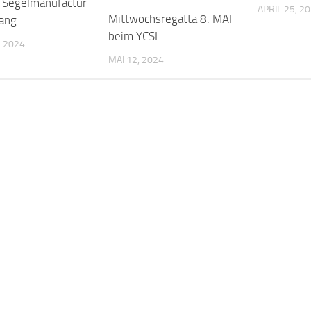
 Segelmanufactur
APRIL 25, 2
Mittwochsregatta 8. MAI
nang
beim YCSI
 2024
MAI 12, 2024