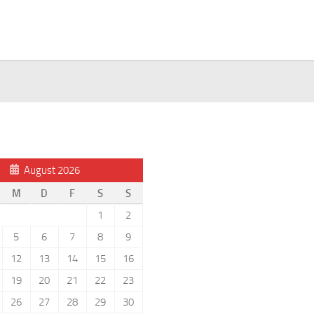
Benutzername oder E-Mail
August 2026
M
D
F
S
S
1
2
Passwort
5
6
7
8
9
12
13
14
15
16
19
20
21
22
23
Regi
26
27
28
29
30