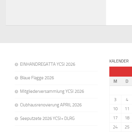
KALENDER
EINHANDREGATTA YCSI 2026
Blaue Flagge 2026
M
D
Mitgliederversammlung YCSI 2026
3
4
Clubhausrenovierung APRIL 2026
10
11
17
18
Seeputzete 2026 YCSI+ DLRG
24
25