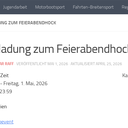
Jugendarbeit
Motorbootsport
Fahrten-Breitensport
Reg
UNG ZUM FEIERABENDHOCK
ladung zum Feierabendhoc
AR RAFF
· VERÖFFENTLICHT
MAI 1, 2026
· AKTUALISIERT
APRIL 25, 2026
Zeit
Ka
- Freitag, 1. Mai, 2026
-23:59
ien
bevent