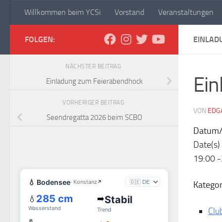
Willkommen beim YCSi
Vorstand
Veranstaltungen
Zum Inhalt springen
Yachtclub Sipplingen
FOLGEN:
EINLAD
NÄCHSTER BEITRAG
Ein
Einladung zum Feierabendhock
VORHERIGER BEITRAG
VON
EDG
Seendregatta 2026 beim SCBO
Datum/
Date(s) 
19:00 
Kategor
Clu