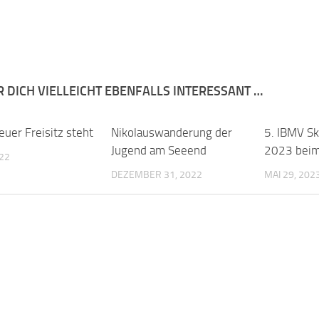
R DICH VIELLEICHT EBENFALLS INTERESSANT …
euer Freisitz steht
Nikolauswanderung der
5. IBMV Sk
Jugend am Seeend
2023 beim
022
DEZEMBER 31, 2022
MAI 29, 202