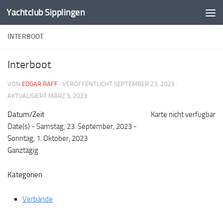
Yachtclub Sipplingen
Zum Inhalt springen
INTERBOOT
Interboot
VON
EDGAR RAFF
· VERÖFFENTLICHT
SEPTEMBER 23, 2023
·
AKTUALISIERT
MÄRZ 5, 2023
Datum/Zeit
Karte nicht verfügbar
Date(s) - Samstag, 23. September, 2023 -
Sonntag, 1. Oktober, 2023
Ganztägig
Kategorien
Verbände