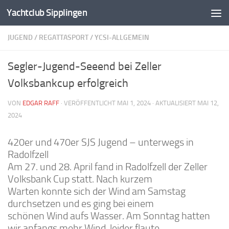
Yachtclub Sipplingen
Zum Inhalt springen
JUGEND
/
REGATTASPORT
/
YCSI-ALLGEMEIN
Segler-Jugend-Seeend bei Zeller
Volksbankcup erfolgreich
VON
EDGAR RAFF
· VERÖFFENTLICHT
MAI 1, 2024
· AKTUALISIERT
MAI 12,
2024
420er und 470er SJS Jugend – unterwegs in
Radolfzell
Am 27. und 28. April fand in Radolfzell der Zeller
Volksbank Cup statt. Nach kurzem
Warten konnte sich der Wind am Samstag
durchsetzen und es ging bei einem
schönen Wind aufs Wasser. Am Sonntag hatten
wir anfangs mehr Wind, leider flaute