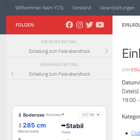
Willkommen beim YCSi
Vorstand
Veranstaltungen
Zum Inhalt springen
Yachtclub Sipplingen
FOLGEN:
EINLAD
NÄCHSTER BEITRAG
Ein
Einladung zum Feierabendhock
VORHERIGER BEITRAG
VON
EDG
Einladung zum Feierabendhock
Datum/
Date(s)
19:00 
Kategor
Clu