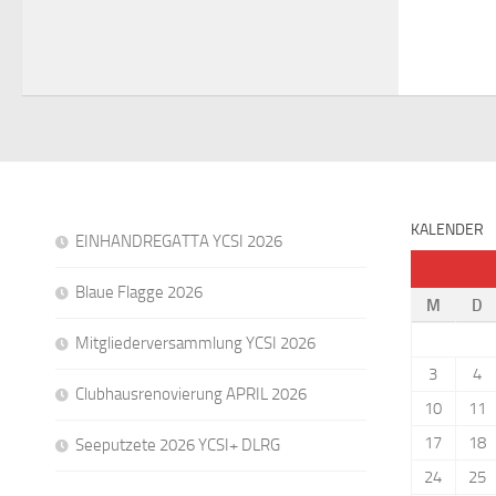
KALENDER
EINHANDREGATTA YCSI 2026
Blaue Flagge 2026
M
D
Mitgliederversammlung YCSI 2026
3
4
Clubhausrenovierung APRIL 2026
10
11
17
18
Seeputzete 2026 YCSI+ DLRG
24
25