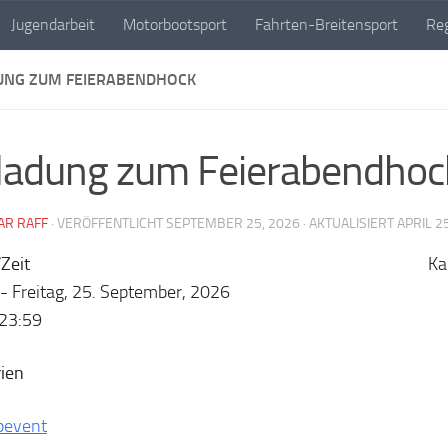
Jugendarbeit
Motorbootsport
Fahrten-Breitensport
Reg
UNG ZUM FEIERABENDHOCK
ladung zum Feierabendhoc
AR RAFF
· VERÖFFENTLICHT
SEPTEMBER 25, 2026
· AKTUALISIERT
APRIL 2
Zeit
Ka
 - Freitag, 25. September, 2026
-23:59
ien
bevent