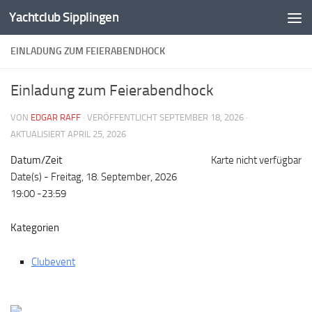
Yachtclub Sipplingen
Zum Inhalt springen
EINLADUNG ZUM FEIERABENDHOCK
Einladung zum Feierabendhock
VON
EDGAR RAFF
· VERÖFFENTLICHT
SEPTEMBER 18, 2026
·
AKTUALISIERT
APRIL 25, 2026
Datum/Zeit
Karte nicht verfügbar
Date(s) - Freitag, 18. September, 2026
19:00 -23:59
Kategorien
Clubevent