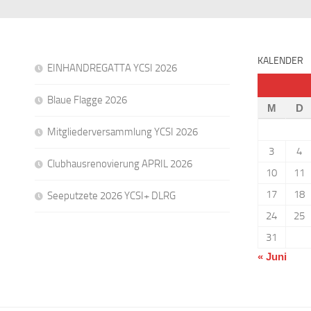
KALENDER
EINHANDREGATTA YCSI 2026
Blaue Flagge 2026
M
D
Mitgliederversammlung YCSI 2026
3
4
Clubhausrenovierung APRIL 2026
10
11
17
18
Seeputzete 2026 YCSI+ DLRG
24
25
31
« Juni