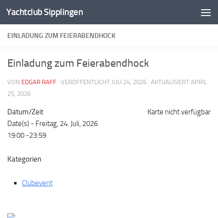
Yachtclub Sipplingen
Zum Inhalt springen
EINLADUNG ZUM FEIERABENDHOCK
Einladung zum Feierabendhock
VON
EDGAR RAFF
· VERÖFFENTLICHT
JULI 24, 2026
· AKTUALISIERT
APRIL
25, 2026
Datum/Zeit
Karte nicht verfügbar
Date(s) - Freitag, 24. Juli, 2026
19:00 -23:59
Kategorien
Clubevent