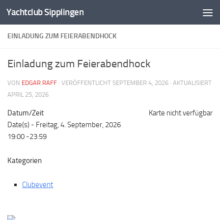
Yachtclub Sipplingen
Zum Inhalt springen
EINLADUNG ZUM FEIERABENDHOCK
Einladung zum Feierabendhock
VON
EDGAR RAFF
· VERÖFFENTLICHT
SEPTEMBER 4, 2026
· AKTUALISIERT
APRIL 25, 2026
Datum/Zeit
Karte nicht verfügbar
Date(s) - Freitag, 4. September, 2026
19:00 -23:59
Kategorien
Clubevent